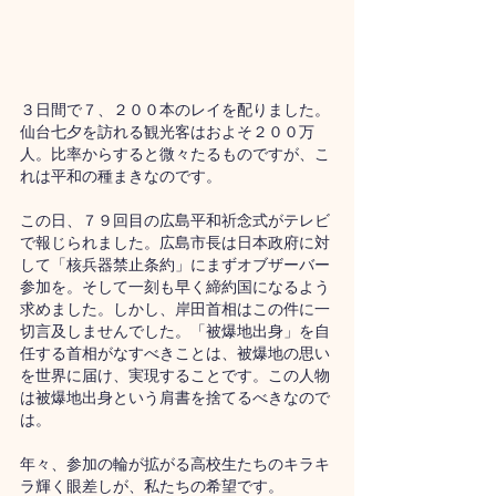
３日間で７、２００本のレイを配りました。
仙台七夕を訪れる観光客はおよそ２００万
人。比率からすると微々たるものですが、こ
れは平和の種まきなのです。
この日、７９回目の広島平和祈念式がテレビ
で報じられました。広島市長は日本政府に対
して「核兵器禁止条約」にまずオブザーバー
参加を。そして一刻も早く締約国になるよう
求めました。しかし、岸田首相はこの件に一
切言及しませんでした。「被爆地出身」を自
任する首相がなすべきことは、被爆地の思い
を世界に届け、実現することです。この人物
は被爆地出身という肩書を捨てるべきなので
は。
年々、参加の輪が拡がる高校生たちのキラキ
ラ輝く眼差しが、私たちの希望です。