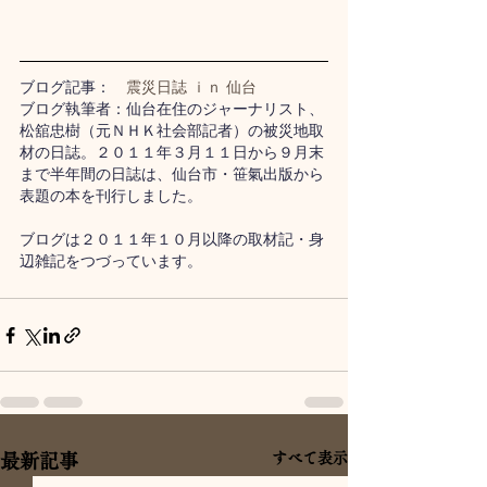
ブログ記事：　
震災日誌 ｉｎ 仙台
ブログ執筆者：仙台在住のジャーナリスト、
松舘忠樹（元ＮＨＫ社会部記者）の被災地取
材の日誌。２０１１年３月１１日から９月末
まで半年間の日誌は、仙台市・笹氣出版から
表題の本を刊行しました。
ブログは２０１１年１０月以降の取材記・身
辺雑記をつづっています。
すべて表示
最新記事