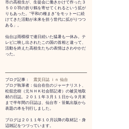
市の高校生が、生徒会に働きかけて作った３
５００羽の折り鶴を寄せてくれるという拡が
りもあった。”平和の種まき”をモットーに続
けてきた活動が未来を担う世代に拡がりつつ
ある」。
仙台は雨模様で連日続いた猛暑も一休み。テ
レビに映し出されたこの国の首相と違って、
活動を終えた高校生たちの表情はさわやかだ
った。
ブログ記事：　
震災日誌 ｉｎ 仙台
ブログ執筆者：仙台在住のジャーナリスト、
松舘忠樹（元ＮＨＫ社会部記者）の被災地取
材の日誌。２０１１年３月１１日から９月末
まで半年間の日誌は、仙台市・笹氣出版から
表題の本を刊行しました。
ブログは２０１１年１０月以降の取材記・身
辺雑記をつづっています。