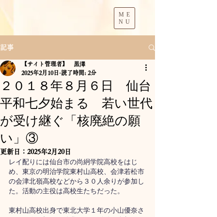
ME
NU
記事
【サイト管理者】 黒澤
2025年2月10日
読了時間: 2分
２０１８年８月６日 仙台
平和七夕始まる 若い世代
が受け継ぐ「核廃絶の願
い」③
更新日：
2025年2月20日
レイ配りには仙台市の尚絅学院高校をはじ
め、東京の明治学院東村山高校、会津若松市
の会津北嶺高校などから３０人余りが参加し
た。活動の主役は高校生たちだった。
東村山高校出身で東北大学１年の小山優奈さ