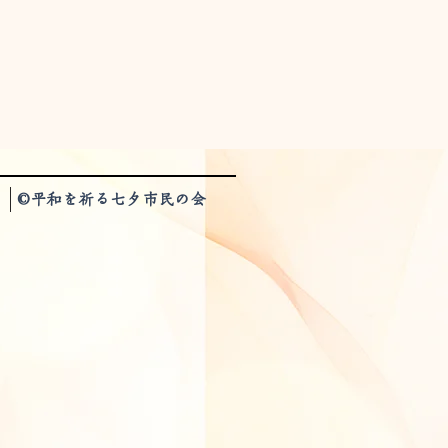
©平和を祈る七夕市民の会